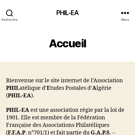
PHIL-EA
Recherche
Menu
Accueil
Bienvenue sur le site internet de l’Association
PHIL
atélique d’
E
tudes Postales d’
A
lgérie
(
PHIL-EA
).
PHIL-EA
est une association régie par la loi de
1901. Elle est membre de la Fédération
Française des Associations Philatéliques
(
F.F.A.P
. n°701/1) et fait partie du
G.A.P.S
. –