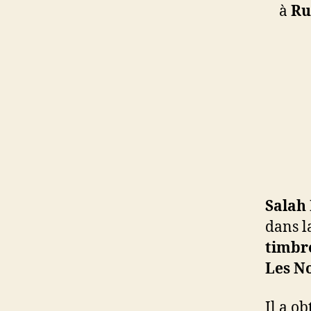
à
Ru
Salah
dans l
timbr
Les No
Il a o