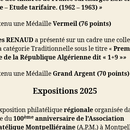
e – Etude tarifaire. (
1962 – 1963)
»
btenu une Médaille
Vermeil (76 points)
es RENAUD
a présenté sur un cadre une coll
a catégorie Traditionnelle sous le titre «
Prem
 de la République Algérienne dit « 1+9 »
»
btenu une Médaille
Grand Argent (70 points)
Expositions 2025
exposition philatélique
régionale
organisée d
ème
e du
100
anniversaire de l’Association
atélique Montpelliéraine
(A.P.M.) à Montpel