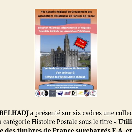
 BELHADJ
a présenté sur six cadres une colle
 catégorie Histoire Postale sous le titre «
Util
e des timbres de France surchargés E.A. e