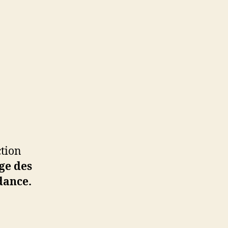
ction
ge des
dance.