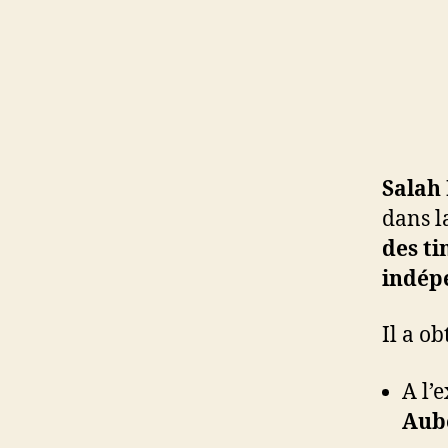
Salah
dans la
des ti
indép
Il a o
A l’
Aub