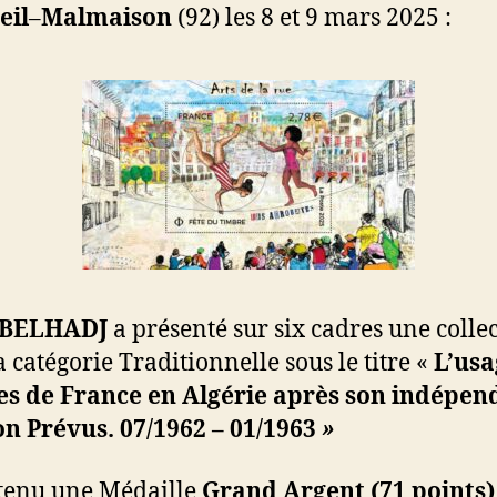
eil
–
Malmaison
(92) les 8 et 9 mars 2025 :
 BELHADJ
a présenté sur six cadres une colle
a catégorie Traditionnelle sous le titre «
L’usa
es de France en Algérie après son indépen
n Prévus. 07/1962 – 01/1963
»
btenu une Médaille
Grand Argent (71 points)