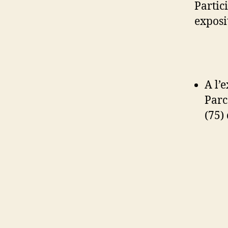
Partic
exposi
A l’
Parc
(75)