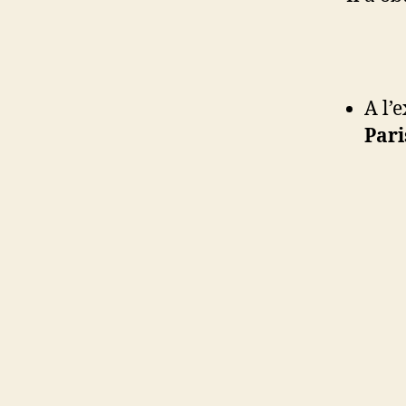
A l’
Pari