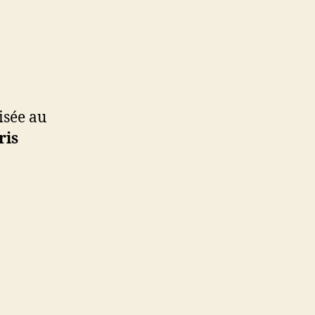
sée au
ris