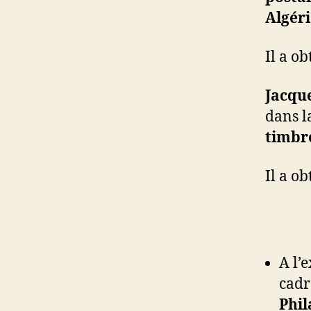
Algéri
Il a o
Jacqu
dans l
timbre
Il a o
A l’
cadr
Phil