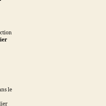
ection
ier
ans le
lier