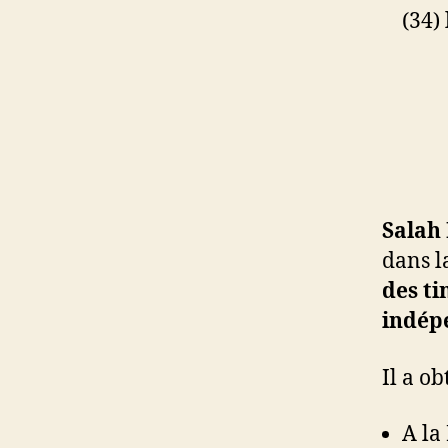
(34)
Salah
dans la
des ti
indép
Il a o
A la